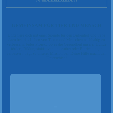
GEMEINSAM FÜR TIER UND MENSCH
Engagiere dich mit einer Spende für den Birkenhof und trage
dazu bei, das Leben von Tieren und Menschen nachhaltig zu
verbessern. Jedes Projekt, ob es die Gesundheit unserer Hunde
fördert, Bildungsinitiativen unterstützt oder Einrichtungen
verbessert, trägt zu unserer Mission bei. Deine Hilfe macht den
Unterschied!