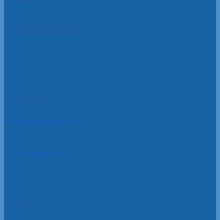
Adresse
Mooshaus – Siedlung 1
54597 Roth bei Prüm
Kontaktiere uns
info@birkenhofev.com
06552 9919542
Spendenkonto