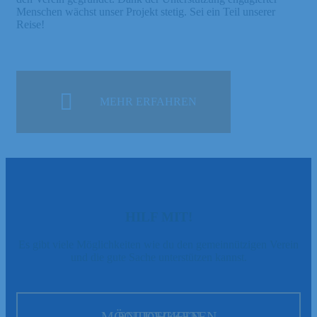
Menschen wächst unser Projekt stetig. Sei ein Teil unserer
Reise!
MEHR ERFAHREN
HILF MIT!
Es gibt viele Möglichkeiten wie du den gemeinnützigen Verein
und die gute Sache unterstützen kannst.
MÖGLICHKEITEN ENTDECKEN