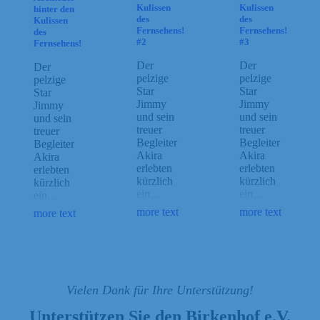
Kulissen
Kulissen
hinter den
des
des
Kulissen
Fernsehens!
Fernsehens!
des
#2
#3
Fernsehens!
Der
Der
Der
pelzige
pelzige
pelzige
Star
Star
Star
Jimmy
Jimmy
Jimmy
und sein
und sein
und sein
treuer
treuer
treuer
Begleiter
Begleiter
Begleiter
Akira
Akira
Akira
erlebten
erlebten
erlebten
kürzlich
kürzlich
kürzlich
ein…
ein…
ein…
more text
more text
more text
Vielen Dank für Ihre Unterstützung!
Unterstützen Sie den Birkenhof e.V.