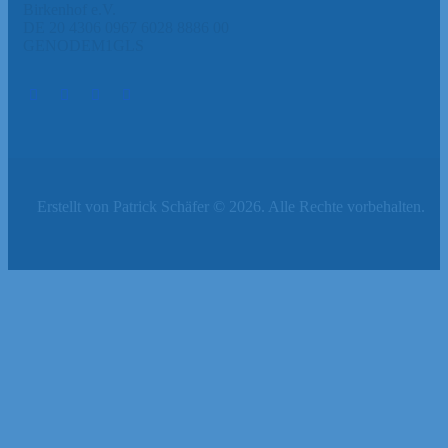
Birkenhof e.V.
DE 20 4306 0967 6028 8886 00
GENODEM1GLS
Erstellt von Patrick Schäfer © 2026. Alle Rechte vorbehalten.