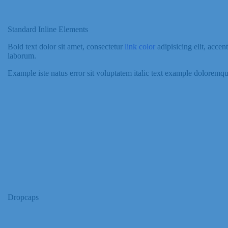
Standard Inline Elements
Bold text
dolor sit amet, consectetur
link color
adipisicing elit, acce
laborum.
Example
iste natus error sit voluptatem italic text example dolorem
Dropcaps