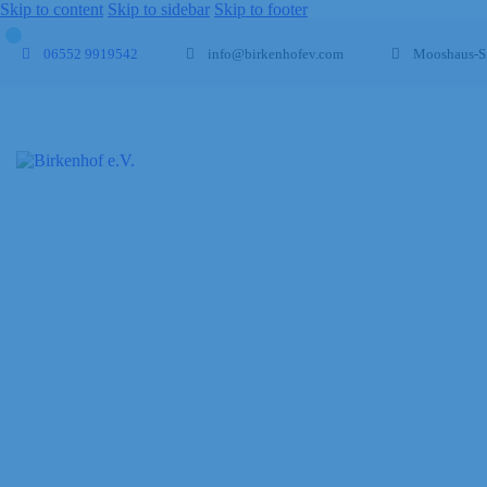
Skip to content
Skip to sidebar
Skip to footer
06552 9919542
info@birkenhofev.com
Mooshaus-Si