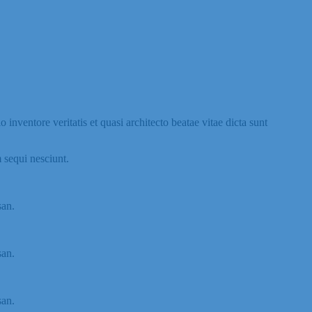
nventore veritatis et quasi architecto beatae vitae dicta sunt
 sequi nesciunt.
san.
san.
san.