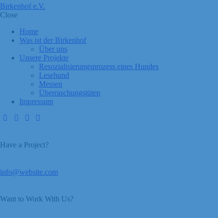
Birkenhof e.V.
Close
Home
Was ist der Birkenhof
Über uns
Unsere Projekte
Resozialisierungsprozess eines Hundes
Lesehund
Messen
Überraschungstüten
Impressum
Have a Project?
info@website.com
Want to Work With Us?