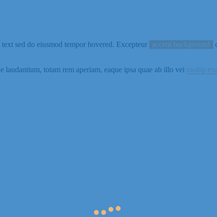
nt text sed do eiusmod tempor hovered. Excepteur
accent background
c
que laudantium, totam rem aperiam, eaque ipsa quae ab illo vei
tooltip e