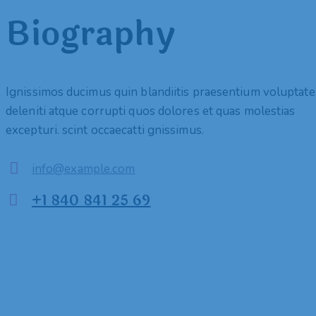
Biography
Ignissimos ducimus quin blandiitis praesentium voluptat
deleniti atque corrupti quos dolores et quas molestias
excepturi. scint occaecatti gnissimus.
info@example.com
E-
+1 840 841 25 69
mail:
Phone: