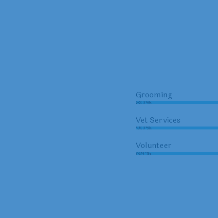
Grooming
80%
Vet Services
90%
Volunteer
88%