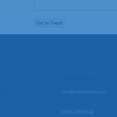
Kontaktiere uns
Siedlung 1
info@birkenhofev.com
bei Prüm
06552 9919542