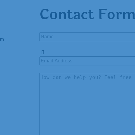
Contact For
em