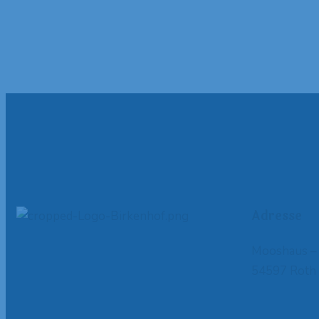
Adresse
Mooshaus – 
54597 Roth 