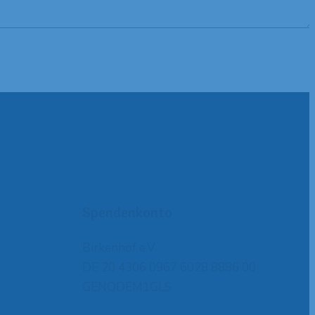
Spendenkonto
Birkenhof e.V.
DE 20 4306 0967 6028 8886 00
GENODEM1GLS