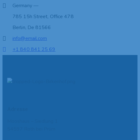
Germany —
785 15h Street, Office 478
Berlin, De 81566
info@email.com
+1 840 841 25 69
Adresse
Mooshaus – Siedlung 1
54597 Roth bei Prüm