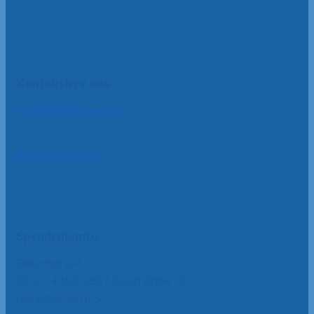
Kontaktiere uns
info@birkenhofev.com
06552 9919542
Spendenkonto
Birkenhof e.V.
DE 20 4306 0967 6028 8886 00
GENODEM1GLS