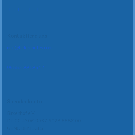
Kontaktiere uns
info@birkenhofev.com
06552 9919542
Spendenkonto
Birkenhof e.V.
DE 20 4306 0967 6028 8886 00
GENODEM1GLS