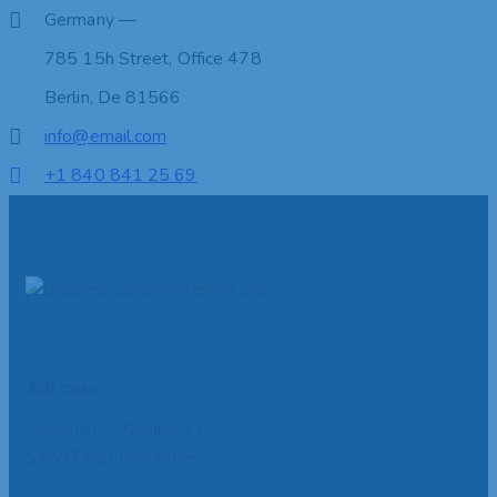
Germany —
785 15h Street, Office 478
Berlin, De 81566
info@email.com
+1 840 841 25 69
Adresse
Mooshaus – Siedlung 1
54597 Roth bei Prüm