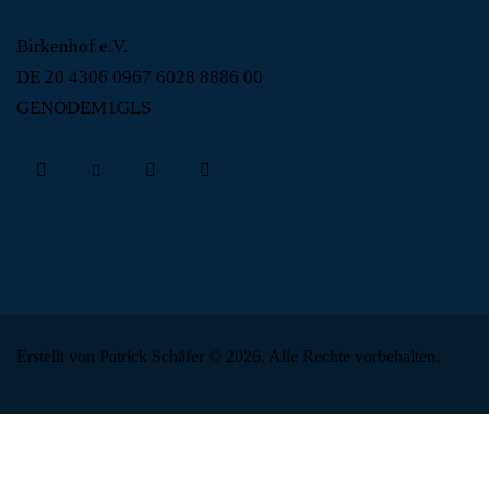
Birkenhof e.V.
DE 20 4306 0967 6028 8886 00
GENODEM1GLS
Erstellt von Patrick Schäfer © 2026. Alle Rechte vorbehalten.